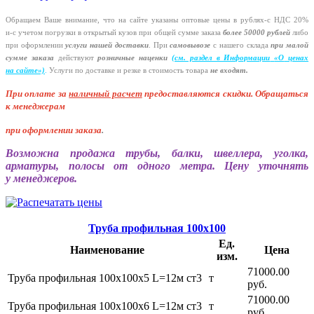
Обращаем Ваше внимание, что на сайте указаны оптовые цены в
рублях-с
НДС 20%
и-с
учетом погрузки в открытый кузов при общей сумме заказа
более 50000 рублей
либо
при оформлении
услуги нашей
доставки
. При
самовывозе
с нашего склада
при малой
сумме заказа
действуют
розничные наценки
(см
. раздел в Информации
«О
ценах
на сайте»)
.
Услуги по доставке и резке в стоимость товара
не входят.
При оплате за
наличный расчет
предоставляются
скидки. Обращаться
к менеджерам
при оформлении заказа
.
Возможна продажа трубы, балки, швеллера, уголка,
арматуры, полосы от одного метра. Цену уточнять
у менеджеров.
Труба профильная 100х100
Ед.
Наименование
Цена
изм.
71000.00
Труба профильная 100х100х5 L=12м ст3
т
руб.
71000.00
Труба профильная 100х100х6 L=12м ст3
т
руб.