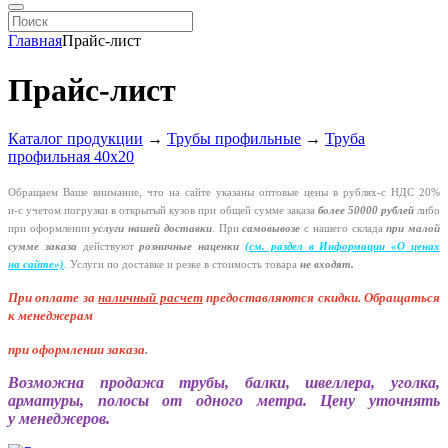
Главная
Прайс-лист
Прайс-лист
Каталог продукции
→
Трубы профильные
→
Труба
профильная 40х20
Обращаем Ваше внимание, что на сайте указаны оптовые цены в
рублях-с
НДС 20%
и-с
учетом погрузки в открытый кузов при общей сумме заказа
более 50000 рублей
либо
при оформлении
услуги нашей
доставки
. При
самовывозе
с нашего склада
при малой
сумме заказа
действуют
розничные наценки
(см
. раздел в Информации
«О
ценах
на сайте»)
.
Услуги по доставке и резке в стоимость товара
не входят.
При оплате за
наличный расчет
предоставляются
скидки. Обращаться
к менеджерам
при оформлении заказа
.
Возможна продажа трубы, балки, швеллера, уголка,
арматуры, полосы от одного метра. Цену уточнять
у менеджеров.