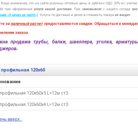
 Ваше внимание, что на сайте указаны оптовые цены в
рублях-с
НДС 20%
и-с
учетом
бо при оформлении
услуги нашей
доставки
. При
самовывозе
с нашего склада
при
ации
«О
ценах на сайте»)
.
Услуги по доставке и резке в стоимость товара
не входят.
ате за
наличный расчет
предоставляются
скидки. Обращаться к менедж
рмлении заказа
.
на продажа трубы, балки, швеллера, уголка, арматур
еджеров.
 профильная 120х60
енование
 профильная 120х60х5 L=12м ст3
 профильная 120х60х4 L=12м ст3
нь вверх...