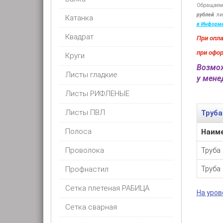
Обращаем
рублей
ли
Катанка
в Информ
Квадрат
При опл
при офо
Круги
Возмож
Листы гладкие
у мен
Листы РИФЛЕНЫЕ
Листы ПВЛ
Труба
Полоса
Наим
Проволока
Труба
Труба
Профнастил
Сетка плетеная РАБИЦА
На урове
Сетка сварная