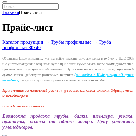
Главная
Прайс-лист
Прайс-лист
Каталог продукции
→
Трубы профильные
→
Труба
профильная 80х40
Обращаем Ваше внимание, что на сайте указаны оптовые цены в
рублях-с
НДС 20%
и-с
учетом погрузки в открытый кузов при общей сумме заказа
более 50000 рублей
либо
при оформлении
услуги нашей
доставки
. При
самовывозе
с нашего склада
при малой
сумме заказа
действуют
розничные наценки
(см
. раздел в Информации
«О
ценах
на сайте»)
.
Услуги по доставке и резке в стоимость товара
не входят.
При оплате за
наличный расчет
предоставляются
скидки. Обращаться
к менеджерам
при оформлении заказа
.
Возможна продажа трубы, балки, швеллера, уголка,
арматуры, полосы от одного метра. Цену уточнять
у менеджеров.