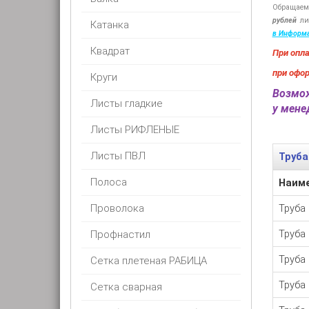
Обращаем
рублей
ли
Катанка
в Информ
Квадрат
При опл
при офо
Круги
Возмож
Листы гладкие
у мен
Листы РИФЛЕНЫЕ
Листы ПВЛ
Труба
Полоса
Наим
Проволока
Труба
Труба
Профнастил
Труба
Сетка плетеная РАБИЦА
Труба
Сетка сварная