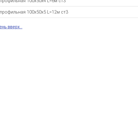
 профильная 100х50х4 L=6м ст3
 профильная 100х50х5 L=12м ст3
нь вверх...