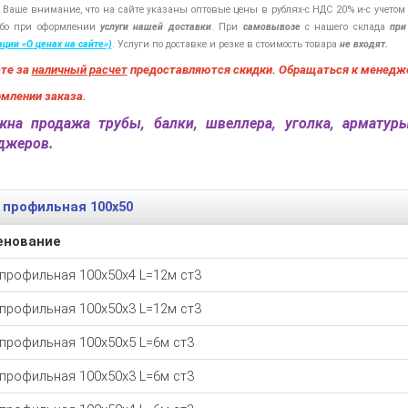
 Ваше внимание, что на сайте указаны оптовые цены в
рублях-с
НДС 20%
и-с
учетом
бо при оформлении
услуги нашей
доставки
. При
самовывозе
с нашего склада
при
ации
«О
ценах на сайте»)
.
Услуги по доставке и резке в стоимость товара
не входят.
ате за
наличный расчет
предоставляются
скидки. Обращаться к менедж
рмлении заказа
.
на продажа трубы, балки, швеллера, уголка, арматур
еджеров.
 профильная 100х50
енование
 профильная 100х50х4 L=12м ст3
 профильная 100х50х3 L=12м ст3
 профильная 100х50х5 L=6м ст3
 профильная 100х50х3 L=6м ст3