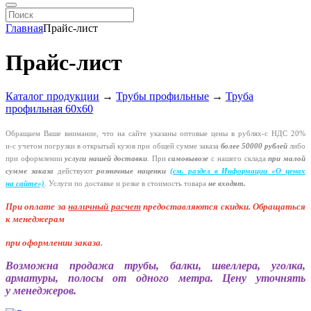
Главная
Прайс-лист
Прайс-лист
Каталог продукции
→
Трубы профильные
→
Труба
профильная 60х60
Обращаем Ваше внимание, что на сайте указаны оптовые цены в
рублях-с
НДС 20%
и-с
учетом погрузки в открытый кузов при общей сумме заказа
более 50000 рублей
либо
при оформлении
услуги нашей
доставки
. При
самовывозе
с нашего склада
при малой
сумме заказа
действуют
розничные наценки
(см
. раздел в Информации
«О
ценах
на сайте»)
.
Услуги по доставке и резке в стоимость товара
не входят.
При оплате за
наличный расчет
предоставляются
скидки. Обращаться
к менеджерам
при оформлении заказа
.
Возможна продажа трубы, балки, швеллера, уголка,
арматуры, полосы от одного метра. Цену уточнять
у менеджеров.