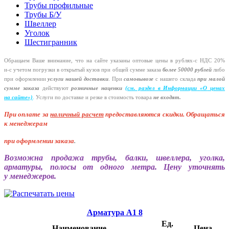
Трубы профильные
Трубы Б/У
Швеллер
Уголок
Шестигранник
Обращаем Ваше внимание, что на сайте указаны оптовые цены в
рублях-с
НДС 20%
и-с
учетом погрузки в открытый кузов при общей сумме заказа
более 50000 рублей
либо
при оформлении
услуги нашей
доставки
. При
самовывозе
с нашего склада
при малой
сумме заказа
действуют
розничные наценки
(см
. раздел в Информации
«О
ценах
на сайте»)
.
Услуги по доставке и резке в стоимость товара
не входят.
При оплате за
наличный расчет
предоставляются
скидки. Обращаться
к менеджерам
при оформлении заказа
.
Возможна продажа трубы, балки, швеллера, уголка,
арматуры, полосы от одного метра. Цену уточнять
у менеджеров.
Арматура А1 8
Ед.
Наименование
Цена