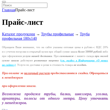
Главная
Прайс-лист
Прайс-лист
Каталог продукции
→
Трубы профильные
→
Труба
профильная 180х140
Обращаем Ваше внимание, что на сайте указаны оптовые цены в
рублях-с
НДС 20%
и-с
учетом погрузки в открытый кузов при общей сумме заказа
более 50000 рублей
либо
при оформлении
услуги нашей
доставки
. При
самовывозе
с нашего склада
при малой
сумме заказа
действуют
розничные наценки
(см
. раздел в Информации
«О
ценах
на сайте»)
.
Услуги по доставке и резке в стоимость товара
не входят.
При оплате за
наличный расчет
предоставляются
скидки. Обращаться
к менеджерам
при оформлении заказа
.
Возможна продажа трубы, балки, швеллера, уголка,
арматуры, полосы от одного метра. Цену уточнять
у менеджеров.