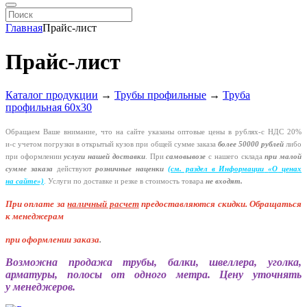
Главная
Прайс-лист
Прайс-лист
Каталог продукции
→
Трубы профильные
→
Труба
профильная 60х30
Обращаем Ваше внимание, что на сайте указаны оптовые цены в
рублях-с
НДС 20%
и-с
учетом погрузки в открытый кузов при общей сумме заказа
более 50000 рублей
либо
при оформлении
услуги нашей
доставки
. При
самовывозе
с нашего склада
при малой
сумме заказа
действуют
розничные наценки
(см
. раздел в Информации
«О
ценах
на сайте»)
.
Услуги по доставке и резке в стоимость товара
не входят.
При оплате за
наличный расчет
предоставляются
скидки. Обращаться
к менеджерам
при оформлении заказа
.
Возможна продажа трубы, балки, швеллера, уголка,
арматуры, полосы от одного метра. Цену уточнять
у менеджеров.