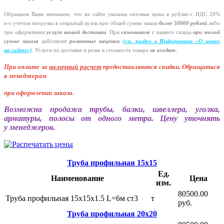
Обращаем Ваше внимание, что на сайте указаны оптовые цены в
рублях-с
НДС 20%
и-с
учетом погрузки в открытый кузов при общей сумме заказа
более 50000 рублей
либо
при оформлении
услуги нашей
доставки
. При
самовывозе
с нашего склада
при малой
сумме заказа
действуют
розничные наценки
(см
. раздел в Информации
«О
ценах
на сайте»)
.
Услуги по доставке и резке в стоимость товара
не входят.
При оплате за
наличный расчет
предоставляются
скидки. Обращаться
к менеджерам
при оформлении заказа
.
Возможна продажа трубы, балки, швеллера, уголка,
арматуры, полосы от одного метра. Цену уточнять
у менеджеров.
Труба профильная 15х15
Ед.
Наименование
Цена
изм.
80500.00
Труба профильная 15х15х1.5 L=6м ст3
т
руб.
Труба профильная 20х20