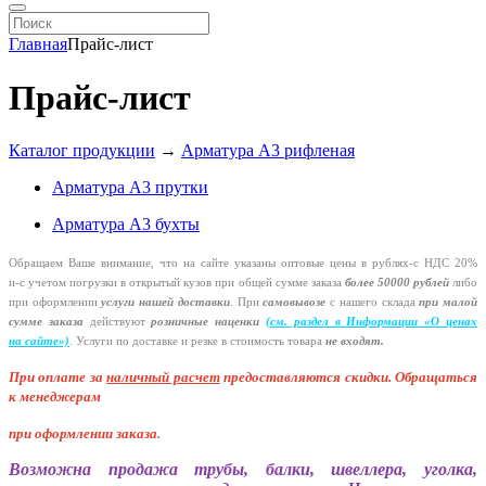
Главная
Прайс-лист
Прайс-лист
Каталог продукции
→
Арматура А3 рифленая
Арматура А3 прутки
Арматура А3 бухты
Обращаем Ваше внимание, что на сайте указаны оптовые цены в
рублях-с
НДС 20%
и-с
учетом погрузки в открытый кузов при общей сумме заказа
более 50000 рублей
либо
при оформлении
услуги нашей
доставки
. При
самовывозе
с нашего склада
при малой
сумме заказа
действуют
розничные наценки
(см
. раздел в Информации
«О
ценах
на сайте»)
.
Услуги по доставке и резке в стоимость товара
не входят.
При оплате за
наличный расчет
предоставляются
скидки. Обращаться
к менеджерам
при оформлении заказа
.
Возможна продажа трубы, балки, швеллера, уголка,