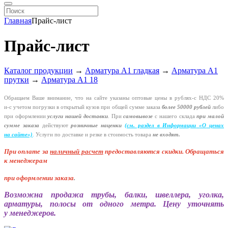
Главная
Прайс-лист
Прайс-лист
Каталог продукции
→
Арматура А1 гладкая
→
Арматура А1
прутки
→
Арматура А1 18
Обращаем Ваше внимание, что на сайте указаны оптовые цены в
рублях-с
НДС 20%
и-с
учетом погрузки в открытый кузов при общей сумме заказа
более 50000 рублей
либо
при оформлении
услуги нашей
доставки
. При
самовывозе
с нашего склада
при малой
сумме заказа
действуют
розничные наценки
(см
. раздел в Информации
«О
ценах
на сайте»)
.
Услуги по доставке и резке в стоимость товара
не входят.
При оплате за
наличный расчет
предоставляются
скидки. Обращаться
к менеджерам
при оформлении заказа
.
Возможна продажа трубы, балки, швеллера, уголка,
арматуры, полосы от одного метра. Цену уточнять
у менеджеров.