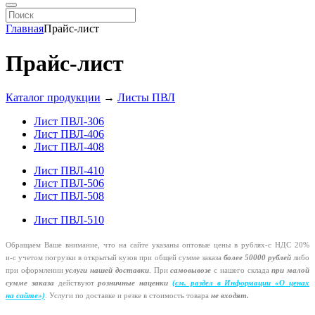
Главная
Прайс-лист
Прайс-лист
Каталог продукции
→
Листы ПВЛ
Лист ПВЛ-306
Лист ПВЛ-406
Лист ПВЛ-408
Лист ПВЛ-410
Лист ПВЛ-506
Лист ПВЛ-508
Лист ПВЛ-510
Обращаем Ваше внимание, что на сайте указаны оптовые цены в
рублях-с
НДС 20%
и-с
учетом погрузки в открытый кузов при общей сумме заказа
более 50000 рублей
либо
при оформлении
услуги нашей
доставки
. При
самовывозе
с нашего склада
при малой
сумме заказа
действуют
розничные наценки
(см
. раздел в Информации
«О
ценах
на сайте»)
.
Услуги по доставке и резке в стоимость товара
не входят.