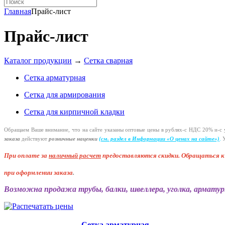
Главная
Прайс-лист
Прайс-лист
Каталог продукции
→
Сетка сварная
Сетка арматурная
Сетка для армирования
Сетка для кирпичной кладки
Обращаем Ваше внимание, что на сайте указаны оптовые цены в
рублях-с
НДС 20%
и-с
у
заказа
действуют
розничные наценки
(см
. раздел в Информации
«О
ценах на сайте»)
.
У
При оплате за
наличный расчет
предоставляются
скидки. Обращаться 
при оформлении заказа
.
Возможна продажа трубы, балки, швеллера, уголка, арматур
Сетка арматурная