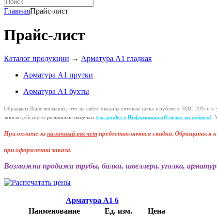
Главная
Прайс-лист
Прайс-лист
Каталог продукции
→
Арматура А1 гладкая
Арматура А1 прутки
Арматура А1 бухты
Обращаем Ваше внимание, что на сайте указаны оптовые цены в
рублях-с
НДС 20%
и-с
у
заказа
действуют
розничные наценки
(см
. раздел в Информации
«О
ценах на сайте»)
.
У
При оплате за
наличный расчет
предоставляются
скидки. Обращаться 
при оформлении заказа
.
Возможна продажа трубы, балки, швеллера, уголка, арматур
Арматура А1 6
Наименование
Ед. изм.
Цена