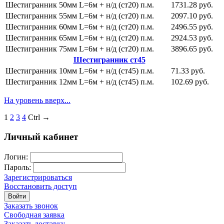
Шестигранник 50мм L=6м + н/д (ст20)
п.м.
1731.28 руб.
Шестигранник 55мм L=6м + н/д (ст20)
п.м.
2097.10 руб.
Шестигранник 60мм L=6м + н/д (ст20)
п.м.
2496.55 руб.
Шестигранник 65мм L=6м + н/д (ст20)
п.м.
2924.53 руб.
Шестигранник 75мм L=6м + н/д (ст20)
п.м.
3896.65 руб.
Шестигранник ст45
Шестигранник 10мм L=6м + н/д (ст45)
п.м.
71.33 руб.
Шестигранник 12мм L=6м + н/д (ст45)
п.м.
102.69 руб.
На уровень вверх...
1
2
3
4
Ctrl →
Личный кабинет
Логин:
Пароль:
Зарегистрироваться
Восстановить доступ
Войти
Заказать звонок
Свободная заявка
Заказать доставку