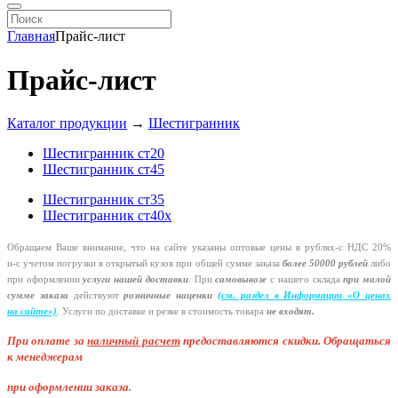
Главная
Прайс-лист
Прайс-лист
Каталог продукции
→
Шестигранник
Шестигранник ст20
Шестигранник ст45
Шестигранник ст35
Шестигранник ст40х
Обращаем Ваше внимание, что на сайте указаны оптовые цены в
рублях-с
НДС 20%
и-с
учетом погрузки в открытый кузов при общей сумме заказа
более 50000 рублей
либо
при оформлении
услуги нашей
доставки
. При
самовывозе
с нашего склада
при малой
сумме заказа
действуют
розничные наценки
(см
. раздел в Информации
«О
ценах
на сайте»)
.
Услуги по доставке и резке в стоимость товара
не входят.
При оплате за
наличный расчет
предоставляются
скидки. Обращаться
к менеджерам
при оформлении заказа
.