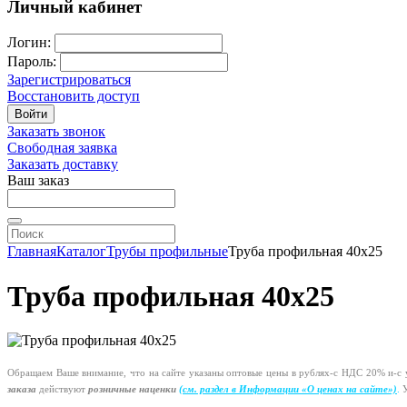
Личный кабинет
Логин:
Пароль:
Зарегистрироваться
Восстановить доступ
Войти
Заказать звонок
Свободная заявка
Заказать доставку
Ваш заказ
Главная
Каталог
Трубы профильные
Труба профильная 40х25
Труба профильная 40х25
Обращаем Ваше внимание, что на сайте указаны оптовые цены в
рублях-с
НДС 20%
и-с
у
заказа
действуют
розничные наценки
(см
. раздел в Информации
«О
ценах на сайте»)
.
У