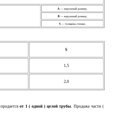
A
— наружный размер;
B
— наружный размер;
S
— толщина стенки;
S
1,5
2,0
 продается
от 1 ( одной ) целой трубы
. Продажа части (