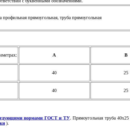
ответствии с буквенными обозначениями.
иметрах:
А
B
40
25
40
25
ледующими нормами ГОСТ и ТУ
. Прямоугольная труба 40х25
ажи
).