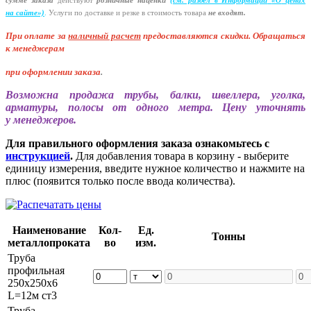
сумме заказа
действуют
розничные наценки
(см
. раздел в Информации
«О
ценах
на сайте»)
.
Услуги по доставке и резке в стоимость товара
не входят.
При оплате за
наличный расчет
предоставляются
скидки. Обращаться
к менеджерам
при оформлении заказа
.
Возможна продажа трубы, балки, швеллера, уголка,
арматуры, полосы от одного метра. Цену уточнять
у менеджеров.
Для правильного оформления заказа ознакомьтесь с
инструкцией
.
Для добавления товара в корзину - выберите
единицу измерения, введите нужное количество и нажмите на
плюс (появится только после ввода количества).
Наименование
Кол-
Ед.
Тонны
металлопроката
во
изм.
Труба
профильная
250х250х6
L=12м ст3
Труба