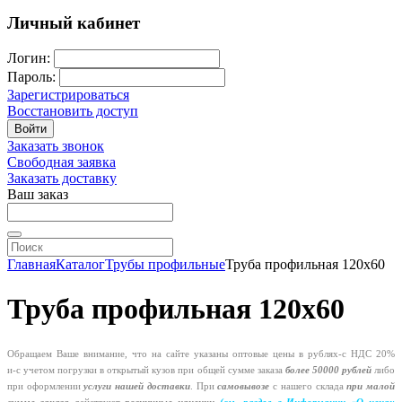
Личный кабинет
Логин:
Пароль:
Зарегистрироваться
Восстановить доступ
Войти
Заказать звонок
Свободная заявка
Заказать доставку
Ваш заказ
Главная
Каталог
Трубы профильные
Труба профильная 120х60
Труба профильная 120х60
Обращаем Ваше внимание, что на сайте указаны оптовые цены в
рублях-с
НДС 20%
и-с
учетом погрузки в открытый кузов при общей сумме заказа
более 50000 рублей
либо
при оформлении
услуги нашей
доставки
. При
самовывозе
с нашего склада
при малой