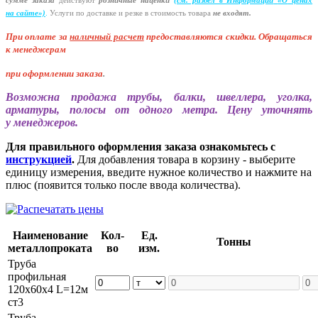
сумме заказа
действуют
розничные наценки
(см
. раздел в Информации
«О
ценах
на сайте»)
.
Услуги по доставке и резке в стоимость товара
не входят.
При оплате за
наличный расчет
предоставляются
скидки. Обращаться
к менеджерам
при оформлении заказа
.
Возможна продажа трубы, балки, швеллера, уголка,
арматуры, полосы от одного метра. Цену уточнять
у менеджеров.
Для правильного оформления заказа ознакомьтесь с
инструкцией
.
Для добавления товара в корзину - выберите
единицу измерения, введите нужное количество и нажмите на
плюс (появится только после ввода количества).
Наименование
Кол-
Ед.
Тонны
металлопроката
во
изм.
Труба
профильная
120х60х4 L=12м
ст3
Труба