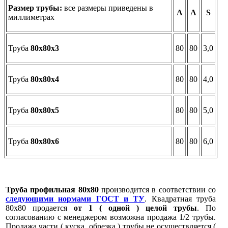
Размер трубы:
все размеры приведены в
А
А
S
миллиметрах
Труба
80х80х3
80
80
3,0
Труба
80х80х4
80
80
4,0
Труба
80х80х5
80
80
5,0
Труба
80х80х6
80
80
6,0
Труба профильная 80х80
производится в соответствии со
следующими нормами ГОСТ и ТУ
. Квадратная труба
80х80 продается
от 1 ( одной ) целой трубы
. По
согласованию с менеджером возможна продажа 1/2 трубы.
Продажа части ( куска, обрезка ) трубы не осуществляется (