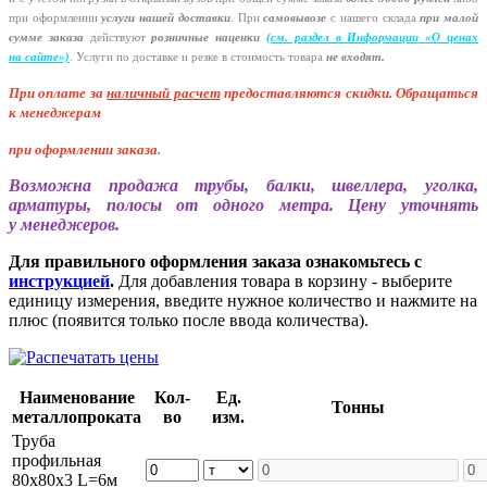
при оформлении
услуги нашей
доставки
. При
самовывозе
с нашего склада
при малой
сумме заказа
действуют
розничные наценки
(см
. раздел в Информации
«О
ценах
на сайте»)
.
Услуги по доставке и резке в стоимость товара
не входят.
При оплате за
наличный расчет
предоставляются
скидки. Обращаться
к менеджерам
при оформлении заказа
.
Возможна продажа трубы, балки, швеллера, уголка,
арматуры, полосы от одного метра. Цену уточнять
у менеджеров.
Для правильного оформления заказа ознакомьтесь с
инструкцией
.
Для добавления товара в корзину - выберите
единицу измерения, введите нужное количество и нажмите на
плюс (появится только после ввода количества).
Наименование
Кол-
Ед.
Тонны
металлопроката
во
изм.
Труба
профильная
80х80х3 L=6м