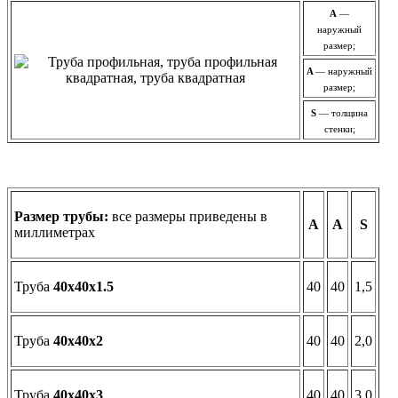
A
—
наружный
размер;
A
— наружный
размер;
S
— толщина
стенки;
Размер трубы:
все размеры приведены в
А
А
S
миллиметрах
Труба
40х40х1.5
40
40
1,5
Труба
40х40х2
40
40
2,0
Труба
40х40х3
40
40
3,0