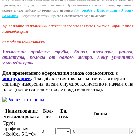
при оформлении
услуги нашей
доставки
. При
самовывозе
с нашего склада
при малой
сумме заказа
действуют
розничные наценки
(см
. раздел в Информации
«О
ценах
на сайте»)
.
Услуги по доставке и резке в стоимость товара
не входят.
При оплате за
наличный расчет
предоставляются
скидки. Обращаться
к менеджерам
при оформлении заказа
.
Возможна продажа трубы, балки, швеллера, уголка,
арматуры, полосы от одного метра. Цену уточнять
у менеджеров.
Для правильного оформления заказа ознакомьтесь с
инструкцией
.
Для добавления товара в корзину - выберите
единицу измерения, введите нужное количество и нажмите на
плюс (появится только после ввода количества).
Наименование
Кол-
Ед.
Тонны
металлопроката
во
изм.
Труба
профильная
40х40х1.5 L=6м