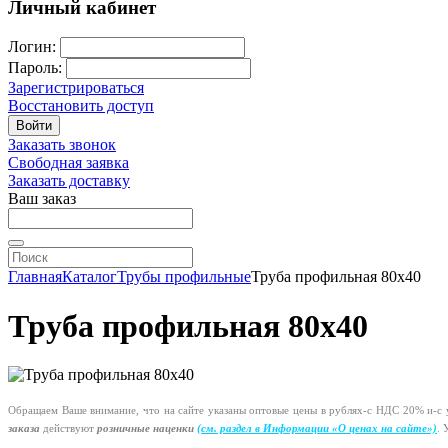
Личный кабинет
Логин:
Пароль:
Зарегистрироваться
Восстановить доступ
Войти
Заказать звонок
Свободная заявка
Заказать доставку
Ваш заказ
Главная
Каталог
Трубы профильные
Труба профильная 80х40
Труба профильная 80х40
Обращаем Ваше внимание, что на сайте указаны оптовые цены в
рублях-с
НДС 20%
и-с
у
заказа
действуют
розничные наценки
(см
. раздел в Информации
«О
ценах на сайте»)
.
У