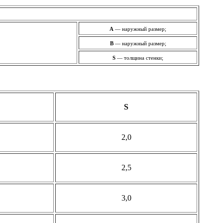
A
— наружный размер;
B
— наружный размер;
S
— толщина стенки;
S
2,0
2,5
3,0