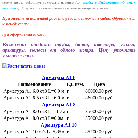
сумме заказа
действуют
розничные наценки
(см
. раздел в Информации
«О
ценах
на сайте»)
.
Услуги по доставке и резке в стоимость товара
не входят.
При оплате за
наличный расчет
предоставляются
скидки. Обращаться
к менеджерам
при оформлении заказа
.
Возможна продажа трубы, балки, швеллера, уголка,
арматуры, полосы от одного метра. Цену уточнять
у менеджеров.
Арматура А1 6
Наименование
Ед. изм.
Цена
Арматура А1 6.0 ст3 L=6,0 м
т
86000.00 руб.
Арматура А1 6.5 ст3 L=6,0 м
т
86000.00 руб.
Арматура А1 8
Арматура А1 8.0 ст3 L=11,7м
т
85000.00 руб.
Арматура А1 8.0 ст3 L=6,0м
т
85000.00 руб.
Арматура А1 10
Арматура А1 10 ст3 L=5,85м
т
85700.00 руб.