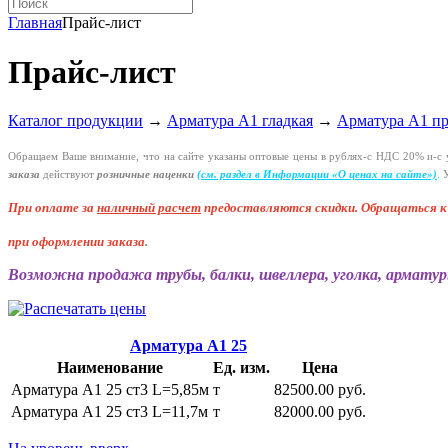
Главная
Прайс-лист
Прайс-лист
Каталог продукции
→
Арматура А1 гладкая
→
Арматура А1 п
Обращаем Ваше внимание, что на сайте указаны оптовые цены в
рублях-с
НДС 20%
и-с
у
заказа
действуют
розничные наценки
(см
. раздел в Информации
«О
ценах на сайте»)
.
У
При оплате за
наличный расчет
предоставляются
скидки. Обращаться 
при оформлении заказа
.
Возможна продажа трубы, балки, швеллера, уголка, арматур
Арматура А1 25
Наименование
Ед. изм.
Цена
Арматура А1 25 ст3 L=5,85м
т
82500.00 руб.
Арматура А1 25 ст3 L=11,7м
т
82000.00 руб.