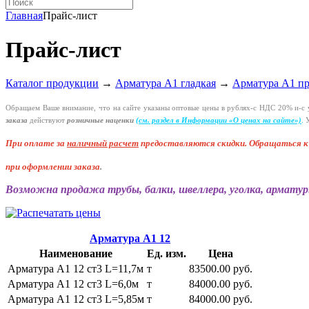
Главная
Прайс-лист
Прайс-лист
Каталог продукции
→
Арматура А1 гладкая
→
Арматура А1 п
Обращаем Ваше внимание, что на сайте указаны оптовые цены в
рублях-с
НДС 20%
и-с
у
заказа
действуют
розничные наценки
(см
. раздел в Информации
«О
ценах на сайте»)
.
У
При оплате за
наличный расчет
предоставляются
скидки. Обращаться 
при оформлении заказа
.
Возможна продажа трубы, балки, швеллера, уголка, арматур
Арматура А1 12
Наименование
Ед. изм.
Цена
Арматура А1 12 ст3 L=11,7м
т
83500.00 руб.
Арматура А1 12 ст3 L=6,0м
т
84000.00 руб.
Арматура А1 12 ст3 L=5,85м
т
84000.00 руб.