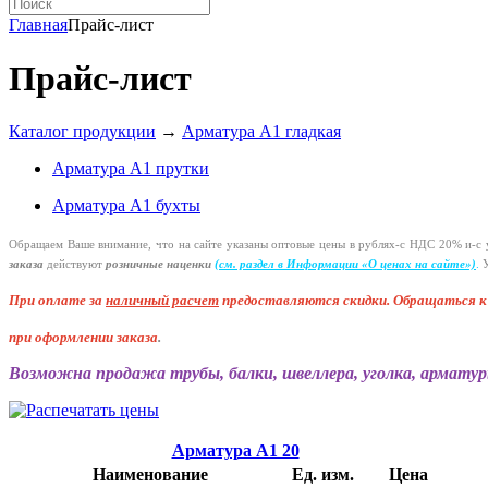
Главная
Прайс-лист
Прайс-лист
Каталог продукции
→
Арматура А1 гладкая
Арматура А1 прутки
Арматура А1 бухты
Обращаем Ваше внимание, что на сайте указаны оптовые цены в
рублях-с
НДС 20%
и-с
у
заказа
действуют
розничные наценки
(см
. раздел в Информации
«О
ценах на сайте»)
.
У
При оплате за
наличный расчет
предоставляются
скидки. Обращаться 
при оформлении заказа
.
Возможна продажа трубы, балки, швеллера, уголка, арматур
Арматура А1 20
Наименование
Ед. изм.
Цена