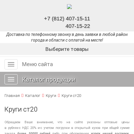
+7 (812) 407-15-11
407-15-22
Доставка по телефонному звонку в день заявки в любой район
города и области с оплатой на месте!
Выберите товары
Меню сайта
Меню
сайта
Каталог продукции
Toggle
navigation
Главная
Каталог
Круги
Круги ст20
Круги ст20
Обращаем Ваше внимание, что на сайте указаны оптовые цены
в
рублях-с
НДС 20%
и-с
учетом погрузки в открытый кузов при общей сумме
заказа
более 50000 рублей
либо при оформлении
услуги нашей
доставки
.