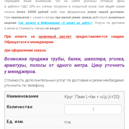
Обращаем Ваше внимание, что на сайте указаны оптовые цены
в
рублях-с
НДС 20%
и-с
учетом погрузки в открытый кузов при общей сумме
заказа
более 50000 рублей
либо при оформлении
услуги нашей
доставки
.
При
самовывозе
с нашего склада
при малой сумме заказа
действуют
розничные
наценки
(см
. раздел в Информации
«О
ценах на сайте»)
.
Услуги по доставке
и резке в стоимость товара
не входят.
При оплате за
наличный расчет
предоставляются
скидки.
Обращаться к менеджерам
при оформлении заказа
.
Возможна продажа трубы, балки, швеллера, уголка,
арматуры, полосы от одного метра. Цену уточнять
у менеджеров.
Стоимость дополнительных услуг по доставке и резке необходимо
уточнить по телефону
Круг 75мм L=6м + н/д (ст20)
п.м.