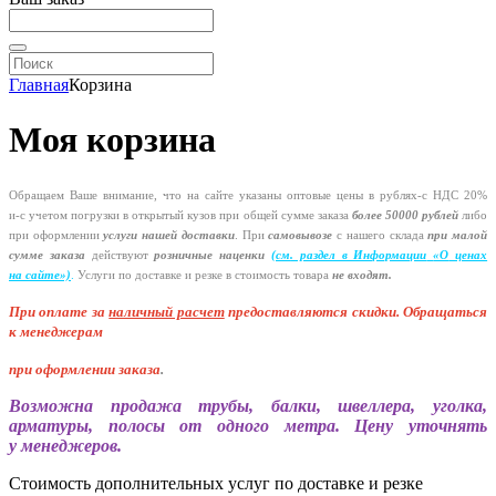
Главная
Корзина
Моя корзина
Обращаем Ваше внимание, что на сайте указаны оптовые цены в
рублях-с
НДС 20%
и-с
учетом погрузки в открытый кузов при общей сумме заказа
более 50000 рублей
либо
при оформлении
услуги нашей
доставки
. При
самовывозе
с нашего склада
при малой
сумме заказа
действуют
розничные наценки
(см
. раздел в Информации
«О
ценах
на сайте»)
.
Услуги по доставке и резке в стоимость товара
не входят.
При оплате за
наличный расчет
предоставляются
скидки. Обращаться
к менеджерам
при оформлении заказа
.
Возможна продажа трубы, балки, швеллера, уголка,
арматуры, полосы от одного метра. Цену уточнять
у менеджеров.
Стоимость дополнительных услуг по доставке и резке