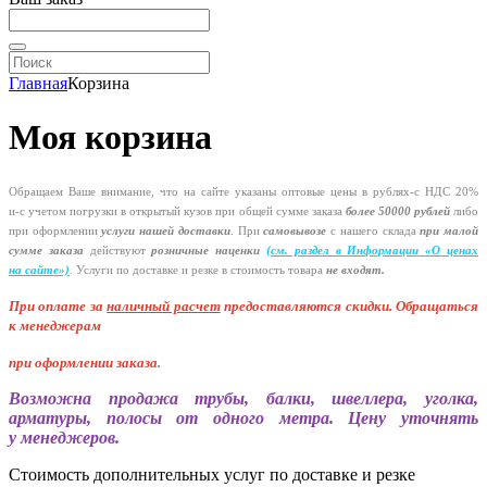
Главная
Корзина
Моя корзина
Обращаем Ваше внимание, что на сайте указаны оптовые цены в
рублях-с
НДС 20%
и-с
учетом погрузки в открытый кузов при общей сумме заказа
более 50000 рублей
либо
при оформлении
услуги нашей
доставки
. При
самовывозе
с нашего склада
при малой
сумме заказа
действуют
розничные наценки
(см
. раздел в Информации
«О
ценах
на сайте»)
.
Услуги по доставке и резке в стоимость товара
не входят.
При оплате за
наличный расчет
предоставляются
скидки. Обращаться
к менеджерам
при оформлении заказа
.
Возможна продажа трубы, балки, швеллера, уголка,
арматуры, полосы от одного метра. Цену уточнять
у менеджеров.
Стоимость дополнительных услуг по доставке и резке