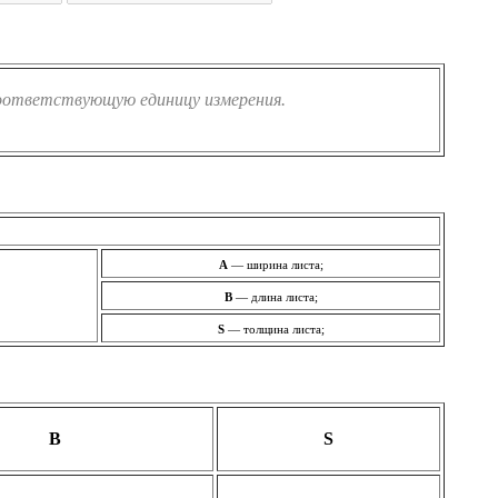
 соответствующую единицу измерения.
A
— ширина листа;
В
— длина листа;
S
— толщина листа;
В
S