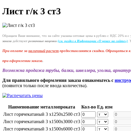
Лист г/к 3 ст3
Обращаем Ваше внимание, что на сайте указаны оптовые цены в
рублях-с
НДС 20%
и-с
у
заказа
действуют
розничные наценки
(см
. раздел в Информации
«О
ценах на сайте»)
.
У
При оплате за
наличный расчет
предоставляются
скидки. Обращаться 
при оформлении заказа
.
Возможна продажа трубы, балки, швеллера, уголка, арматур
Для правильного оформления заказа ознакомьтесь с
инстру
(появится только после ввода количества).
Наименование металлопроката
Кол-во
Ед. изм
Лист горячекатаный 3 х1250х2500 ст3
Лист горячекатаный 3 х1500х3000 ст3
Лист горячекатаный 3 х1500х6000 ст3