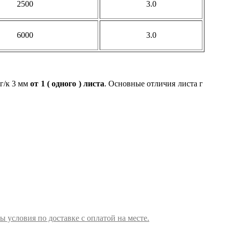
2500
3.0
6000
3.0
г/к 3 мм
от 1 ( одного ) листа
. Основные отличия листа г
ы условия по доставке с оплатой на месте.