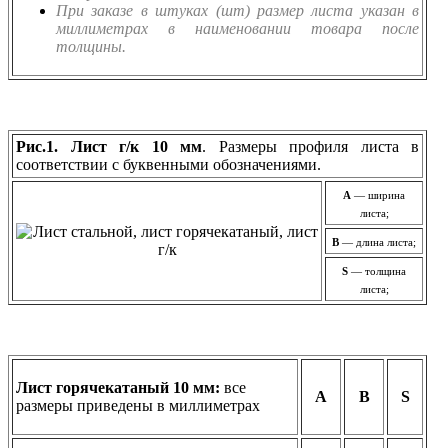
При заказе в штуках (шт) размер листа указан в
миллиметрах в наименовании товара после
толщины.
Рис.1. Лист г/к 10 мм
. Размеры профиля листа в
соответствии с буквенными обозначениями.
A
— ширина
листа;
В
— длина листа;
S
— толщина
листа;
Лист горячекатаный 10 мм:
все
А
В
S
размеры приведены в миллиметрах