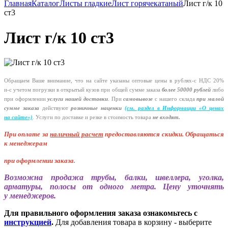
Главная
Каталог
Листы гладкие
Лист горячекатаный
Лист г/к 10
ст3
Лист г/к 10 ст3
Обращаем Ваше внимание, что на сайте указаны оптовые цены в
рублях-с
НДС 20%
и-с
учетом погрузки в открытый кузов при общей сумме заказа
более 50000 рублей
либо
при оформлении
услуги нашей
доставки
. При
самовывозе
с нашего склада
при малой
сумме заказа
действуют
розничные наценки
(см
. раздел в Информации
«О
ценах
на сайте»)
.
Услуги по доставке и резке в стоимость товара
не входят.
При оплате за
наличный расчет
предоставляются
скидки. Обращаться
к менеджерам
при оформлении заказа
.
Возможна продажа трубы, балки, швеллера, уголка,
арматуры, полосы от одного метра. Цену уточнять
у менеджеров.
Для правильного оформления заказа ознакомьтесь с
инструкцией
.
Для добавления товара в корзину - выберите