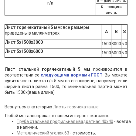
В
— длина листа;
S
— толщина
листа;
Лист горячекатаный 5 мм:
все размеры
А
В
S
приведены в миллиметрах
Лист 5х1500х3000
1500
3000
5.0
Лист 5х1500х6000
1500
6000
5.0
Лист стальной горячекатаный 5 мм
производится в
соответствии со
следующими нормами ГОСТ
. Вы можете
купить
часть листа г/к 5 мм по его ширине, например если
ширина листа равна 1500, то минимальная партия может
быть 1500х(ваша длина)
.
Вернуться в категорию
Листы горячекатаные
Любой металлопрокат в нашем интернет-магазине:
Труба стальная профильная квадратная 40х40
- всегда
в наличии.
Металлический уголок 63
- стоимость.