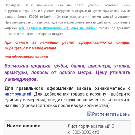
Обращаем Ваше внимание, что на сайте указаны оптовые цены
в
рублях-с
НДС 20%
и-с
учетом погрузки в открытый кузов при общей сумме
заказа
более 50000 рублей
либо при оформлении
услуги нашей
доставки
.
При
самовывозе
с нашего склада
при малой сумме заказа
действуют
розничные
наценки
(см
. раздел в Информации
«О
ценах на сайте»)
.
Услуги по доставке
и резке в стоимость товара
не входят.
При оплате за
наличный расчет
предоставляются
скидки.
Обращаться к менеджерам
при оформлении заказа
.
Возможна продажа трубы, балки, швеллера, уголка,
арматуры, полосы от одного метра. Цену уточнять
у менеджеров.
Для правильного оформления заказа ознакомьтесь с
инструкцией
.
Для добавления товара в корзину - выберите
единицу измерения, введите нужное количество и нажмите
на плюс (появится только после ввода количества).
Лист горячекатаный 5
х1500х3000 ст3