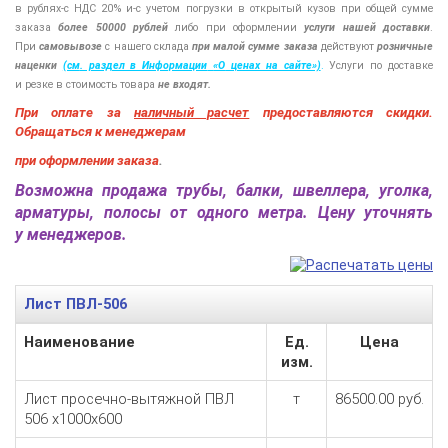
в
рублях-с
НДС 20%
и-с
учетом погрузки в открытый кузов при общей сумме
заказа
более 50000 рублей
либо при оформлении
услуги нашей
доставки
.
При
самовывозе
с нашего склада
при малой сумме заказа
действуют
розничные
наценки
(см
. раздел в Информации
«О
ценах на сайте»)
.
Услуги по доставке
и резке в стоимость товара
не входят.
При оплате за
наличный расчет
предоставляются
скидки.
Обращаться к менеджерам
при оформлении заказа
.
Возможна продажа трубы, балки, швеллера, уголка,
арматуры, полосы от одного метра. Цену уточнять
у менеджеров.
Лист ПВЛ-506
Наименование
Ед.
Цена
изм.
Лист просечно-вытяжной ПВЛ
т
86500.00 руб.
506 х1000х600