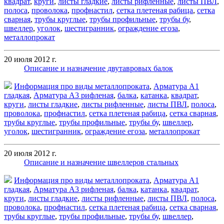
квадрат
,
круги
,
листы гладкие
,
листы рифленные
,
листы ПВЛ
,
полоса
,
проволока
,
профнастил
,
сетка плетеная рабица
,
сетка
сварная
,
трубы круглые
,
трубы профильные
,
трубы бу
,
швеллер
,
уголок
,
шестигранник
,
ограждение егоза
,
металлопрокат
20 июля 2012 г.
Описание и назначение двутавровых балок
Информация про виды металлопроката
,
Арматура А1
гладкая
,
Арматура А3 рифленая
,
балка
,
катанка
,
квадрат
,
круги
,
листы гладкие
,
листы рифленные
,
листы ПВЛ
,
полоса
,
проволока
,
профнастил
,
сетка плетеная рабица
,
сетка сварная
,
трубы круглые
,
трубы профильные
,
трубы бу
,
швеллер
,
уголок
,
шестигранник
,
ограждение егоза
,
металлопрокат
20 июля 2012 г.
Описание и назначение швеллеров стальных
Информация про виды металлопроката
,
Арматура А1
гладкая
,
Арматура А3 рифленая
,
балка
,
катанка
,
квадрат
,
круги
,
листы гладкие
,
листы рифленные
,
листы ПВЛ
,
полоса
,
проволока
,
профнастил
,
сетка плетеная рабица
,
сетка сварная
,
трубы круглые
,
трубы профильные
,
трубы бу
,
швеллер
,