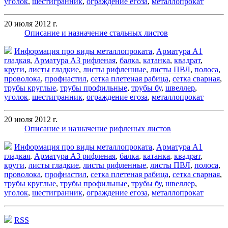
уголок
,
шестигранник
,
ограждение егоза
,
металлопрокат
20 июля 2012 г.
Описание и назначение стальных листов
Информация про виды металлопроката
,
Арматура А1
гладкая
,
Арматура А3 рифленая
,
балка
,
катанка
,
квадрат
,
круги
,
листы гладкие
,
листы рифленные
,
листы ПВЛ
,
полоса
,
проволока
,
профнастил
,
сетка плетеная рабица
,
сетка сварная
,
трубы круглые
,
трубы профильные
,
трубы бу
,
швеллер
,
уголок
,
шестигранник
,
ограждение егоза
,
металлопрокат
20 июля 2012 г.
Описание и назначение рифленых листов
Информация про виды металлопроката
,
Арматура А1
гладкая
,
Арматура А3 рифленая
,
балка
,
катанка
,
квадрат
,
круги
,
листы гладкие
,
листы рифленные
,
листы ПВЛ
,
полоса
,
проволока
,
профнастил
,
сетка плетеная рабица
,
сетка сварная
,
трубы круглые
,
трубы профильные
,
трубы бу
,
швеллер
,
уголок
,
шестигранник
,
ограждение егоза
,
металлопрокат
RSS