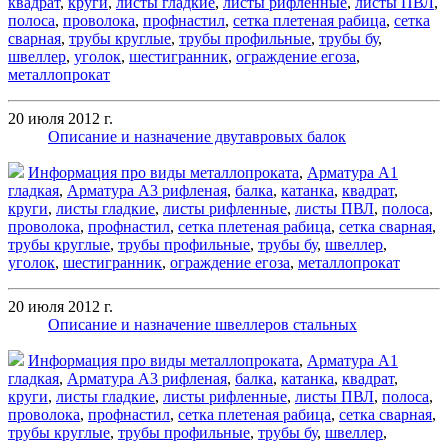
квадрат
,
круги
,
листы гладкие
,
листы рифленные
,
листы ПВЛ
,
полоса
,
проволока
,
профнастил
,
сетка плетеная рабица
,
сетка
сварная
,
трубы круглые
,
трубы профильные
,
трубы бу
,
швеллер
,
уголок
,
шестигранник
,
ограждение егоза
,
металлопрокат
20 июля 2012 г.
Описание и назначение двутавровых балок
Информация про виды металлопроката
,
Арматура А1
гладкая
,
Арматура А3 рифленая
,
балка
,
катанка
,
квадрат
,
круги
,
листы гладкие
,
листы рифленные
,
листы ПВЛ
,
полоса
,
проволока
,
профнастил
,
сетка плетеная рабица
,
сетка сварная
,
трубы круглые
,
трубы профильные
,
трубы бу
,
швеллер
,
уголок
,
шестигранник
,
ограждение егоза
,
металлопрокат
20 июля 2012 г.
Описание и назначение швеллеров стальных
Информация про виды металлопроката
,
Арматура А1
гладкая
,
Арматура А3 рифленая
,
балка
,
катанка
,
квадрат
,
круги
,
листы гладкие
,
листы рифленные
,
листы ПВЛ
,
полоса
,
проволока
,
профнастил
,
сетка плетеная рабица
,
сетка сварная
,
трубы круглые
,
трубы профильные
,
трубы бу
,
швеллер
,