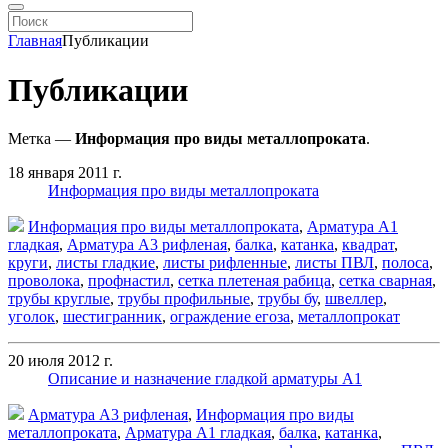
Главная
Публикации
Публикации
Метка —
Информация про виды металлопроката
.
18 января 2011 г.
Информация про виды металлопроката
Информация про виды металлопроката
,
Арматура А1
гладкая
,
Арматура А3 рифленая
,
балка
,
катанка
,
квадрат
,
круги
,
листы гладкие
,
листы рифленные
,
листы ПВЛ
,
полоса
,
проволока
,
профнастил
,
сетка плетеная рабица
,
сетка сварная
,
трубы круглые
,
трубы профильные
,
трубы бу
,
швеллер
,
уголок
,
шестигранник
,
ограждение егоза
,
металлопрокат
20 июля 2012 г.
Описание и назначение гладкой арматуры А1
Арматура А3 рифленая
,
Информация про виды
металлопроката
,
Арматура А1 гладкая
,
балка
,
катанка
,