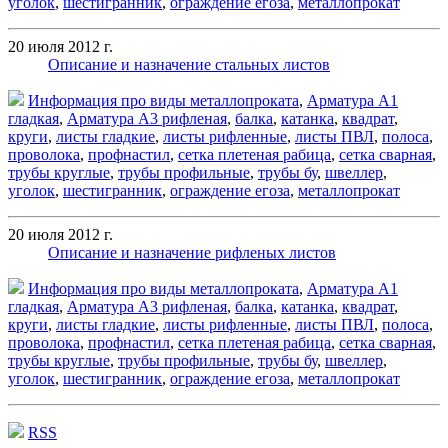
уголок
,
шестигранник
,
ограждение егоза
,
металлопрокат
20 июля 2012 г.
Описание и назначение стальных листов
Информация про виды металлопроката
,
Арматура А1
гладкая
,
Арматура А3 рифленая
,
балка
,
катанка
,
квадрат
,
круги
,
листы гладкие
,
листы рифленные
,
листы ПВЛ
,
полоса
,
проволока
,
профнастил
,
сетка плетеная рабица
,
сетка сварная
,
трубы круглые
,
трубы профильные
,
трубы бу
,
швеллер
,
уголок
,
шестигранник
,
ограждение егоза
,
металлопрокат
20 июля 2012 г.
Описание и назначение рифленых листов
Информация про виды металлопроката
,
Арматура А1
гладкая
,
Арматура А3 рифленая
,
балка
,
катанка
,
квадрат
,
круги
,
листы гладкие
,
листы рифленные
,
листы ПВЛ
,
полоса
,
проволока
,
профнастил
,
сетка плетеная рабица
,
сетка сварная
,
трубы круглые
,
трубы профильные
,
трубы бу
,
швеллер
,
уголок
,
шестигранник
,
ограждение егоза
,
металлопрокат
RSS