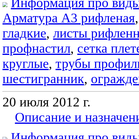
Информация про виды
Арматура А3 рифленая
гладкие
,
листы рифлен
профнастил
,
сетка плет
круглые
,
трубы профил
шестигранник
,
огражде
20 июля 2012 г.
Описание и назначен
Информация про виды