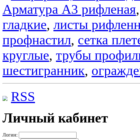
Арматура А3 рифленая
гладкие
,
листы рифлен
профнастил
,
сетка плет
круглые
,
трубы профил
шестигранник
,
огражде
RSS
Личный кабинет
Логин: