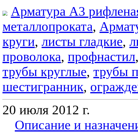
Арматура А3 рифлена
металлопроката
,
Армату
круги
,
листы гладкие
,
л
проволока
,
профнастил
трубы круглые
,
трубы 
шестигранник
,
огражде
20 июля 2012 г.
Описание и назначен