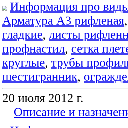
Информация про виды
Арматура А3 рифленая
гладкие
,
листы рифлен
профнастил
,
сетка плет
круглые
,
трубы профил
шестигранник
,
огражде
20 июля 2012 г.
Описание и назначен