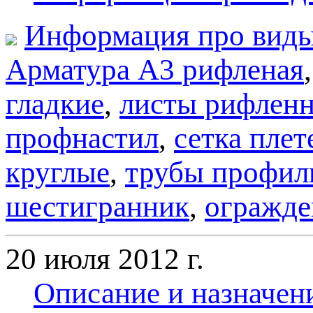
Информация про виды
Арматура А3 рифленая
гладкие
,
листы рифлен
профнастил
,
сетка плет
круглые
,
трубы профил
шестигранник
,
огражде
20 июля 2012 г.
Описание и назначен