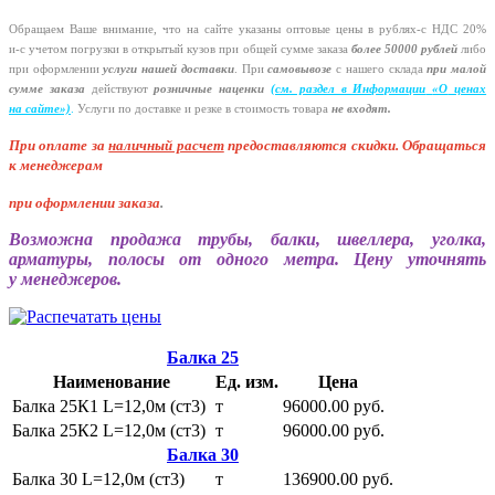
Обращаем Ваше внимание, что на сайте указаны оптовые цены в
рублях-с
НДС 20%
и-с
учетом погрузки в открытый кузов при общей сумме заказа
более 50000 рублей
либо
при оформлении
услуги нашей
доставки
. При
самовывозе
с нашего склада
при малой
сумме заказа
действуют
розничные наценки
(см
. раздел в Информации
«О
ценах
на сайте»)
.
Услуги по доставке и резке в стоимость товара
не входят.
При оплате за
наличный расчет
предоставляются
скидки. Обращаться
к менеджерам
при оформлении заказа
.
Возможна продажа трубы, балки, швеллера, уголка,
арматуры, полосы от одного метра. Цену уточнять
у менеджеров.
Балка 25
Наименование
Ед. изм.
Цена
Балка 25К1 L=12,0м (ст3)
т
96000.00 руб.
Балка 25К2 L=12,0м (ст3)
т
96000.00 руб.
Балка 30
Балка 30 L=12,0м (ст3)
т
136900.00 руб.