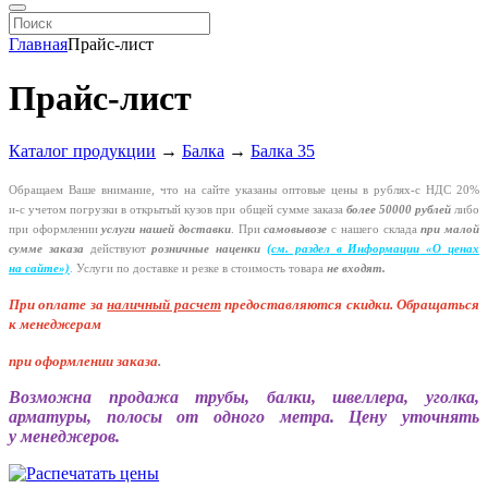
Главная
Прайс-лист
Прайс-лист
Каталог продукции
→
Балка
→
Балка 35
Обращаем Ваше внимание, что на сайте указаны оптовые цены в
рублях-с
НДС 20%
и-с
учетом погрузки в открытый кузов при общей сумме заказа
более 50000 рублей
либо
при оформлении
услуги нашей
доставки
. При
самовывозе
с нашего склада
при малой
сумме заказа
действуют
розничные наценки
(см
. раздел в Информации
«О
ценах
на сайте»)
.
Услуги по доставке и резке в стоимость товара
не входят.
При оплате за
наличный расчет
предоставляются
скидки. Обращаться
к менеджерам
при оформлении заказа
.
Возможна продажа трубы, балки, швеллера, уголка,
арматуры, полосы от одного метра. Цену уточнять
у менеджеров.