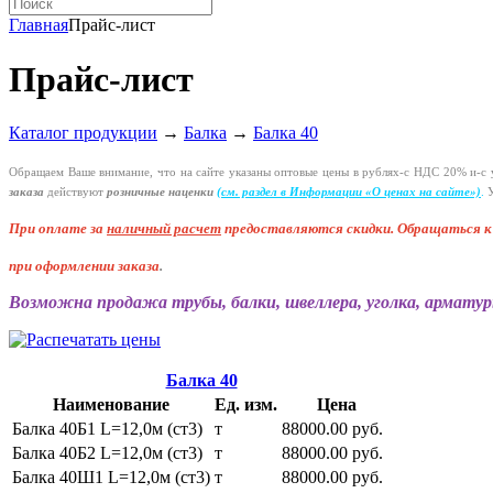
Главная
Прайс-лист
Прайс-лист
Каталог продукции
→
Балка
→
Балка 40
Обращаем Ваше внимание, что на сайте указаны оптовые цены в
рублях-с
НДС 20%
и-с
у
заказа
действуют
розничные наценки
(см
. раздел в Информации
«О
ценах на сайте»)
.
У
При оплате за
наличный расчет
предоставляются
скидки. Обращаться 
при оформлении заказа
.
Возможна продажа трубы, балки, швеллера, уголка, арматур
Балка 40
Наименование
Ед. изм.
Цена
Балка 40Б1 L=12,0м (ст3)
т
88000.00 руб.
Балка 40Б2 L=12,0м (ст3)
т
88000.00 руб.
Балка 40Ш1 L=12,0м (ст3)
т
88000.00 руб.