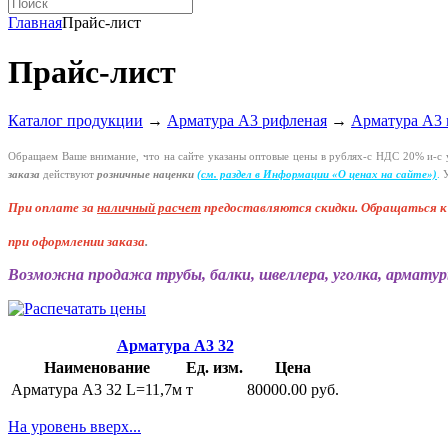
Главная
Прайс-лист
Прайс-лист
Каталог продукции
→
Арматура А3 рифленая
→
Арматура А3 
Обращаем Ваше внимание, что на сайте указаны оптовые цены в
рублях-с
НДС 20%
и-с
у
заказа
действуют
розничные наценки
(см
. раздел в Информации
«О
ценах на сайте»)
.
У
При оплате за
наличный расчет
предоставляются
скидки. Обращаться 
при оформлении заказа
.
Возможна продажа трубы, балки, швеллера, уголка, арматур
Арматура А3 32
Наименование
Ед. изм.
Цена
Арматура А3 32 L=11,7м
т
80000.00 руб.
На уровень вверх...