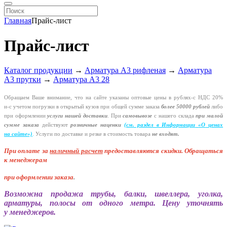
Главная
Прайс-лист
Прайс-лист
Каталог продукции
→
Арматура А3 рифленая
→
Арматура
А3 прутки
→
Арматура А3 28
Обращаем Ваше внимание, что на сайте указаны оптовые цены в
рублях-с
НДС 20%
и-с
учетом погрузки в открытый кузов при общей сумме заказа
более 50000 рублей
либо
при оформлении
услуги нашей
доставки
. При
самовывозе
с нашего склада
при малой
сумме заказа
действуют
розничные наценки
(см
. раздел в Информации
«О
ценах
на сайте»)
.
Услуги по доставке и резке в стоимость товара
не входят.
При оплате за
наличный расчет
предоставляются
скидки. Обращаться
к менеджерам
при оформлении заказа
.
Возможна продажа трубы, балки, швеллера, уголка,
арматуры, полосы от одного метра. Цену уточнять
у менеджеров.