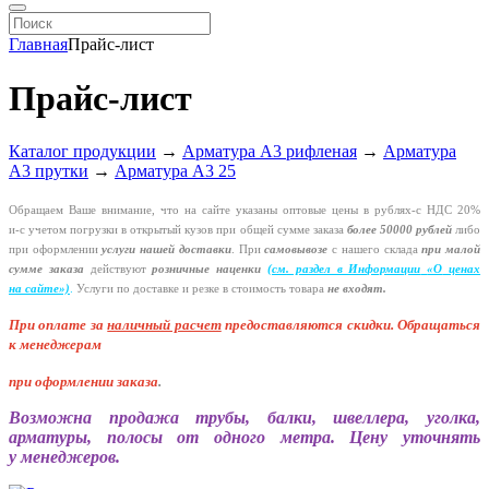
Главная
Прайс-лист
Прайс-лист
Каталог продукции
→
Арматура А3 рифленая
→
Арматура
А3 прутки
→
Арматура А3 25
Обращаем Ваше внимание, что на сайте указаны оптовые цены в
рублях-с
НДС 20%
и-с
учетом погрузки в открытый кузов при общей сумме заказа
более 50000 рублей
либо
при оформлении
услуги нашей
доставки
. При
самовывозе
с нашего склада
при малой
сумме заказа
действуют
розничные наценки
(см
. раздел в Информации
«О
ценах
на сайте»)
.
Услуги по доставке и резке в стоимость товара
не входят.
При оплате за
наличный расчет
предоставляются
скидки. Обращаться
к менеджерам
при оформлении заказа
.
Возможна продажа трубы, балки, швеллера, уголка,
арматуры, полосы от одного метра. Цену уточнять
у менеджеров.