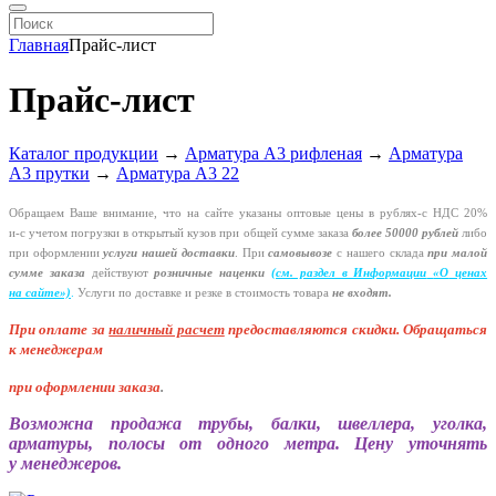
Главная
Прайс-лист
Прайс-лист
Каталог продукции
→
Арматура А3 рифленая
→
Арматура
А3 прутки
→
Арматура А3 22
Обращаем Ваше внимание, что на сайте указаны оптовые цены в
рублях-с
НДС 20%
и-с
учетом погрузки в открытый кузов при общей сумме заказа
более 50000 рублей
либо
при оформлении
услуги нашей
доставки
. При
самовывозе
с нашего склада
при малой
сумме заказа
действуют
розничные наценки
(см
. раздел в Информации
«О
ценах
на сайте»)
.
Услуги по доставке и резке в стоимость товара
не входят.
При оплате за
наличный расчет
предоставляются
скидки. Обращаться
к менеджерам
при оформлении заказа
.
Возможна продажа трубы, балки, швеллера, уголка,
арматуры, полосы от одного метра. Цену уточнять
у менеджеров.