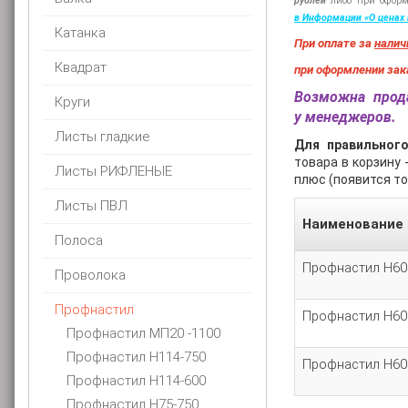
рублей
либо при офор
в Информации
«О
ценах 
Катанка
При оплате за
налич
Квадрат
при оформлении зак
Возможна прода
Круги
у менеджеров.
Листы гладкие
Для правильног
товара в корзину
Листы РИФЛЕНЫЕ
плюс (появится то
Листы ПВЛ
Наименование
Полоса
Профнастил Н60 -
Проволока
Профнастил
Профнастил Н60 -
Профнастил МП20 -1100
Профнастил Н114-750
Профнастил Н60 -
Профнастил Н114-600
Профнастил Н75-750