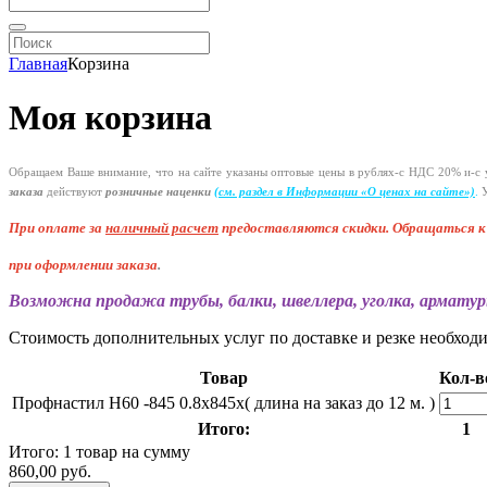
Главная
Корзина
Моя корзина
Обращаем Ваше внимание, что на сайте указаны оптовые цены в
рублях-с
НДС 20%
и-с
у
заказа
действуют
розничные наценки
(см
. раздел в Информации
«О
ценах на сайте»)
.
У
При оплате за
наличный расчет
предоставляются
скидки. Обращаться 
при оформлении заказа
.
Возможна продажа трубы, балки, швеллера, уголка, арматур
Стоимость дополнительных услуг по доставке и резке необход
Товар
Кол-в
Профнастил Н60 -845 0.8х845х( длина на заказ до 12 м. )
Итого:
1
Итого: 1 товар на сумму
860,00 руб.