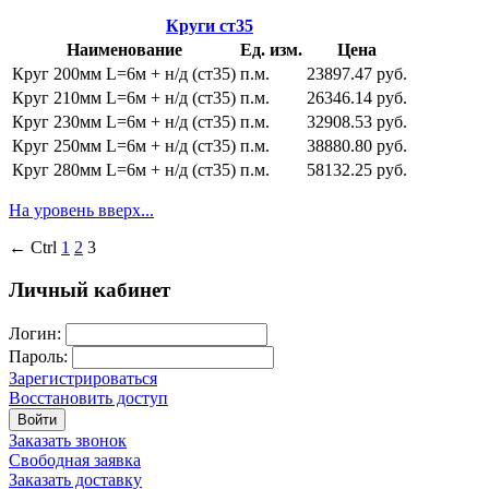
Круги ст35
Наименование
Ед. изм.
Цена
Круг 200мм L=6м + н/д (ст35)
п.м.
23897.47 руб.
Круг 210мм L=6м + н/д (ст35)
п.м.
26346.14 руб.
Круг 230мм L=6м + н/д (ст35)
п.м.
32908.53 руб.
Круг 250мм L=6м + н/д (ст35)
п.м.
38880.80 руб.
Круг 280мм L=6м + н/д (ст35)
п.м.
58132.25 руб.
На уровень вверх...
← Ctrl
1
2
3
Личный кабинет
Логин:
Пароль:
Зарегистрироваться
Восстановить доступ
Войти
Заказать звонок
Свободная заявка
Заказать доставку