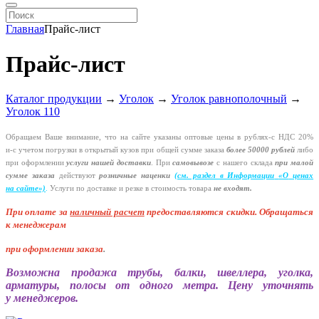
Главная
Прайс-лист
Прайс-лист
Каталог продукции
→
Уголок
→
Уголок равнополочный
→
Уголок 110
Обращаем Ваше внимание, что на сайте указаны оптовые цены в
рублях-с
НДС 20%
и-с
учетом погрузки в открытый кузов при общей сумме заказа
более 50000 рублей
либо
при оформлении
услуги нашей
доставки
. При
самовывозе
с нашего склада
при малой
сумме заказа
действуют
розничные наценки
(см
. раздел в Информации
«О
ценах
на сайте»)
.
Услуги по доставке и резке в стоимость товара
не входят.
При оплате за
наличный расчет
предоставляются
скидки. Обращаться
к менеджерам
при оформлении заказа
.
Возможна продажа трубы, балки, швеллера, уголка,
арматуры, полосы от одного метра. Цену уточнять
у менеджеров.