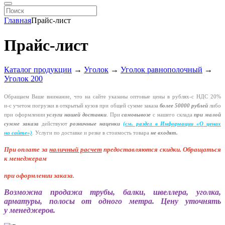
Главная
Прайс-лист
Прайс-лист
Каталог продукции
→
Уголок
→
Уголок равнополочный
→
Уголок 200
Обращаем Ваше внимание, что на сайте указаны оптовые цены в
рублях-с
НДС 20%
и-с
учетом погрузки в открытый кузов при общей сумме заказа
более 50000 рублей
либо
при оформлении
услуги нашей
доставки
. При
самовывозе
с нашего склада
при малой
сумме заказа
действуют
розничные наценки
(см
. раздел в Информации
«О
ценах
на сайте»)
.
Услуги по доставке и резке в стоимость товара
не входят.
При оплате за
наличный расчет
предоставляются
скидки. Обращаться
к менеджерам
при оформлении заказа
.
Возможна продажа трубы, балки, швеллера, уголка,
арматуры, полосы от одного метра. Цену уточнять
у менеджеров.