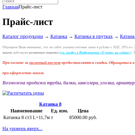
Главная
Прайс-лист
Прайс-лист
Каталог продукции
→
Катанка
→
Катанка в прутках
→
Катанк
Обращаем Ваше внимание, что на сайте указаны оптовые цены в
рублях-с
НДС 20%
и-с
у
заказа
действуют
розничные наценки
(см
. раздел в Информации
«О
ценах на сайте»)
.
У
При оплате за
наличный расчет
предоставляются
скидки. Обращаться 
при оформлении заказа
.
Возможна продажа трубы, балки, швеллера, уголка, арматур
Катанка 8
Наименование
Ед. изм.
Цена
Катанка 8 ст3 L=11,7м
т
85000.00 руб.
На уровень вверх...